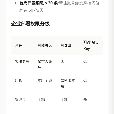
首周日发消息 ≤ 30 条
:新挂账号触发风控阈值
约在 50 条/天
企业部署权限分级
可改 API
角色
可读聊天
可导出
Key
客服专员
仅本人账
否
否
号
组长
本组全部
CSV 限本
否
组
管理员
全部
全部
是