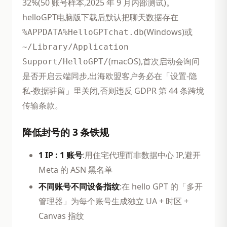
32%(50 账号样本,2025 年 9 月内部测试)。
helloGPT电脑版下载后默认把聊天数据存在
(Windows)或
%APPDATA%HelloGPTchat.db
~/Library/Application
(macOS),首次启动会询问
Support/HelloGPT/
是否开启云端同步,出海欧盟客户务必在「设置-隐
私-数据驻留」里关闭,否则违反 GDPR 第 44 条跨境
传输条款。
降低封号的 3 条铁规
1 IP : 1 账号
:用住宅代理而非数据中心 IP,避开
Meta 的 ASN 黑名单
不同账号不同设备指纹
:在 hello GPT 的「多开
管理器」为每个账号生成独立 UA + 时区 +
Canvas 指纹