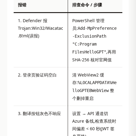
报错
排查命令 / 步骤
1. Defender 报
PowerShell 管理
Trojan:Win32/Wacatac
员:
Add-MpPreference
.B!ml(误报)
-ExclusionPath
"C:Program
,再用
FilesHelloGPT"
SHA-256 核对官网值
2. 登录页验证码空白
清 WebView2 缓
存:
%LOCALAPPDATA%He
整
lloGPTEBWebView
个删掉重启
3. 翻译按钮灰色不响应
设置 → API 通道切
Azure 备线,检查系统时
间偏差 < 60 秒(JWT 签