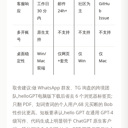
客服响
工作日
邮件
社区为
GitHu
应
30 分
24h+
主
b
内
Issue
多开账
原生支
不支持
不支持
不支持
号
持
桌面稳
Win/
仅网页
仅
仅
定性
Mac
+套壳
Win
Mac
双端
取舍建议:做 WhatsApp 群发、TG 询盘的跨境团
队,helloGPT电脑版下载后省去 6 个浏览器标签页;
只翻 PDF、划词查词的个人用户,68 元买断的 Bob
性价比更高。短板要承认,hello GPT 在通用 GPT-4
级写作、代码生成上明显弱于 ChatGPT 原生客户