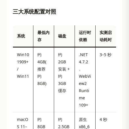
三大系统配置对照
最低内
运行时
实测启
系统
磁盘
存
依赖
动耗时
Win10
约
约
.NET
3–5 秒
1909+
4GB(
2GB
4.7.2
/
推荐
安装 +
、
Win11
约
约
WebVi
8GB)
3GB
ew2
缓存
Runti
me
109+
macO
约
约
原生
4 秒
S 11–
8GB
2.5GB
x86_6