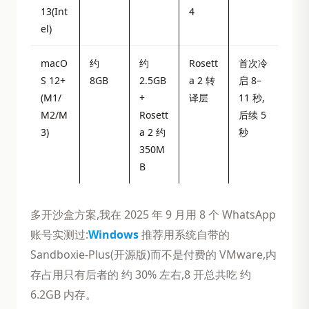
13(Int
4
el)
macO
约
约
Rosett
首次冷
S 12+
8GB
2.5GB
a 2 转
启 8–
(M1/
+
译层
11 秒,
M2/M
Rosett
后续 5
3)
a 2 约
秒
350M
B
多开沙盒方案,我在 2025 年 9 月用 8 个 WhatsApp
账号实测过:
Windows
推荐用系统自带的
Sandboxie-Plus(开源版)而不是付费的 VMware,内
存占用只有后者的 约 30% 左右,8 开总共吃 约
6.2GB 内存。