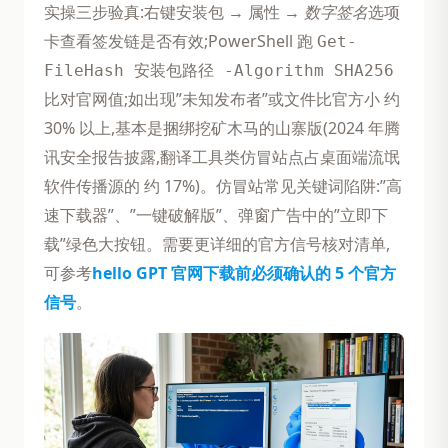
实操三步验真:右键安装包 → 属性 →
数字签名
选项
卡查看签发链是否有效;PowerShell 跑
Get-
FileHash 安装包路径 -Algorithm SHA256
比对官网值;如出现”未知发布者”或文件比官方小 约
30% 以上,基本是捆绑挖矿木马的山寨版(2024 年腾
讯安全报告披露,翻译工具类仿冒站点占桌面端流氓
软件传播源的 约 17%)。仿冒站常见关键词陷阱:”高
速下载器”、”一键破解版”、弹窗广告中的”立即下
载”绿色大按钮。需要更详细的官方信号核对清单,
可参考
hello GPT 官网下载前必须确认的 5 个官方
信号
。