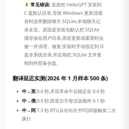
常见错误:
直接把 HelloGPT 安装到
C 盘默认目录,导致 Windows 更新清缓
存时连带删除聊天 SQLite,本地聊天记
录全丢。原因是安装包默认把 SQLite
缓存放在用户目录,系统更新或重置时会
被一并清理。修复:安装时手动指定到 D
盘非系统目录,并定期把 SQLite 文件复
制到外部备份盘。
翻译延迟实测(2026 年 1 月样本 500 条)
中→英
:0.6 秒,术语库命中后稳定在 0.4 秒
中→俄
:0.9 秒,西里尔字母渲染额外 0.1 秒
中→阿
:1.3 秒,RTL(从右向左书写)排版触发二次
换行