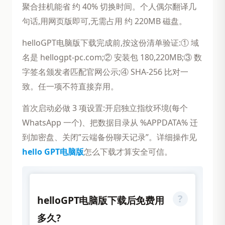
聚合挂机能省 约 40% 切换时间。个人偶尔翻译几
句话,用网页版即可,无需占用 约 220MB 磁盘。
helloGPT电脑版下载完成前,按这份清单验证:① 域
名是 hellogpt-pc.com;② 安装包 180,220MB;③ 数
字签名颁发者匹配官网公示;④ SHA-256 比对一
致。任一项不符直接弃用。
首次启动必做 3 项设置:开启独立指纹环境(每个
WhatsApp 一个)、把数据目录从 %APPDATA% 迁
到加密盘、关闭”云端备份聊天记录”。详细操作见
hello GPT电脑版
怎么下载才算安全可信。
helloGPT电脑版下载后免费用
多久?