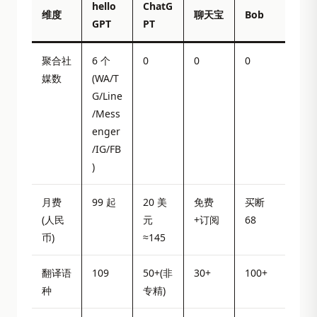
hello
ChatG
维度
聊天宝
Bob
GPT
PT
聚合社
6 个
0
0
0
媒数
(WA/T
G/Line
/Mess
enger
/IG/FB
)
月费
99 起
20 美
免费
买断
(人民
元
+订阅
68
币)
≈145
翻译语
109
50+(非
30+
100+
种
专精)