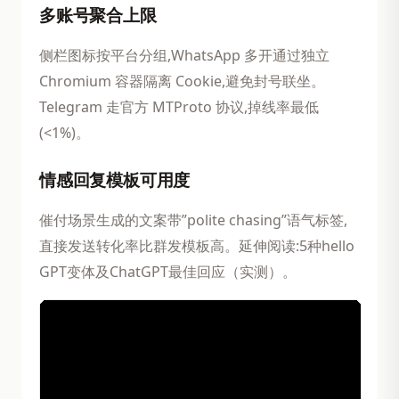
多账号聚合上限
侧栏图标按平台分组,WhatsApp 多开通过独立
Chromium 容器隔离 Cookie,避免封号联坐。
Telegram 走官方 MTProto 协议,掉线率最低
(<1%)。
情感回复模板可用度
催付场景生成的文案带”polite chasing”语气标签,
直接发送转化率比群发模板高。延伸阅读:5种hello
GPT变体及ChatGPT最佳回应（实测）。