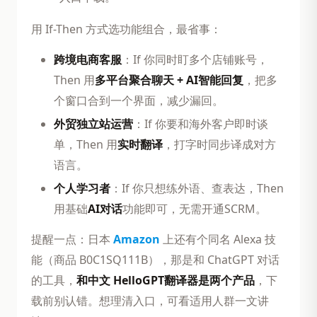
用 If-Then 方式选功能组合，最省事：
跨境电商客服
：If 你同时盯多个店铺账号，
Then 用
多平台聚合聊天 + AI智能回复
，把多
个窗口合到一个界面，减少漏回。
外贸独立站运营
：If 你要和海外客户即时谈
单，Then 用
实时翻译
，打字时同步译成对方
语言。
个人学习者
：If 你只想练外语、查表达，Then
用基础
AI对话
功能即可，无需开通SCRM。
提醒一点：日本
Amazon
上还有个同名 Alexa 技
能（商品 B0C1SQ111B），那是和 ChatGPT 对话
的工具，
和中文 HelloGPT翻译器是两个产品
，下
载前别认错。想理清入口，可看适用人群一文讲