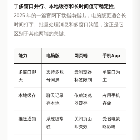
于
多窗口并行、本地缓存和长时间值守稳定性
。
2025 年的一篇官网下载指南指出，电脑版更适合长
时间打字、批量处理消息和多窗口沟通，这正是它
区别于其他两端的关键。
能力
电脑版
网页端
手机App
多窗口聊
支持多账
受浏览器
单窗口为
天
号同屏
标签限制
主
本地缓存
聊天记录
依赖浏览
占用手机
存本地
器缓存
存储
推送通知
系统级常
关闭页面
受省电策
驻
即失效
略影响