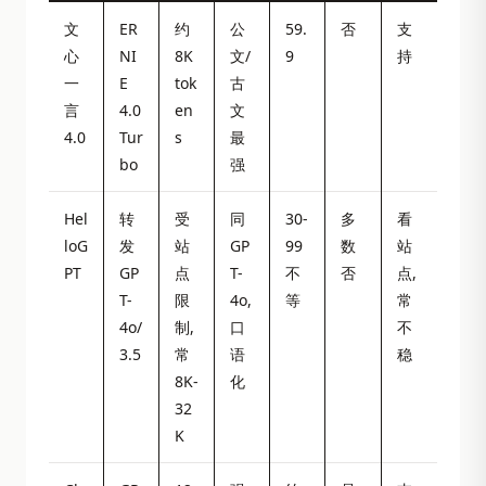
文
ER
约
公
59.
否
支
心
NI
8K
文/
9
持
一
E
tok
古
言
4.0
en
文
4.0
Tur
s
最
bo
强
Hel
转
受
同
30-
多
看
loG
发
站
GP
99
数
站
PT
GP
点
T-
不
否
点,
T-
限
4o,
等
常
4o/
制,
口
不
3.5
常
语
稳
8K-
化
32
K