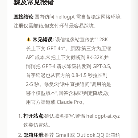
骤及常见报错
直接结论
:国内访问 hellogpt 需自备稳定网络环境,
注册仅需邮箱,但支付环节最容易踩坑。
常见错误:
误信镜像站宣传的”128K
长上下文 GPT-4o”。原因:第三方为压缩
API 成本,常把上下文截断到 8K-32K,并
悄悄把 GPT-4 请求降级转发到 GPT-3.5,
首字延迟也从官方的 0.8-1.5 秒拉长到
2-5 秒。修复:对话中直接追问”调用的是
哪个模型版本”,回答含糊即判定降级,改
用官方渠道或 Claude Pro。
打开站点
:确认域名拼写,警惕 hellogpt-ai.xyz
这类仿冒站。
邮箱注册
:推荐 Gmail 或 Outlook,QQ 邮箱约