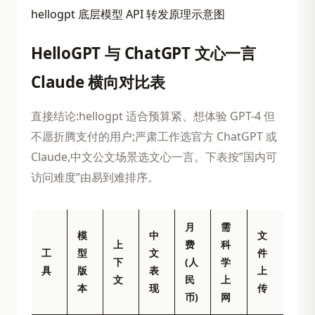
hellogpt 底层模型 API 转发原理示意图
HelloGPT 与 ChatGPT 文心一言
Claude 横向对比表
直接结论:hellogpt 适合预算紧、想体验 GPT-4 但
不愿折腾支付的用户;严肃工作选官方 ChatGPT 或
Claude,中文公文场景选文心一言。下表按”国内可
访问难度”由易到难排序。
月
需
模
中
文
上
费
科
工
型
文
件
下
(人
学
具
版
表
上
文
民
上
本
现
传
币)
网