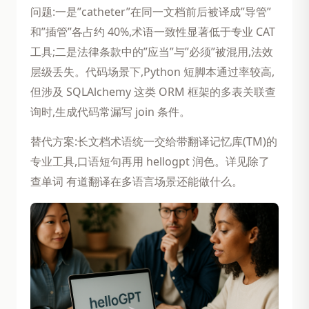
问题:一是”catheter”在同一文档前后被译成”导管”
和”插管”各占约 40%,术语一致性显著低于专业 CAT
工具;二是法律条款中的”应当”与”必须”被混用,法效
层级丢失。代码场景下,Python 短脚本通过率较高,
但涉及 SQLAlchemy 这类 ORM 框架的多表关联查
询时,生成代码常漏写 join 条件。
替代方案:长文档术语统一交给带翻译记忆库(TM)的
专业工具,口语短句再用 hellogpt 润色。详见除了
查单词 有道翻译在多语言场景还能做什么。