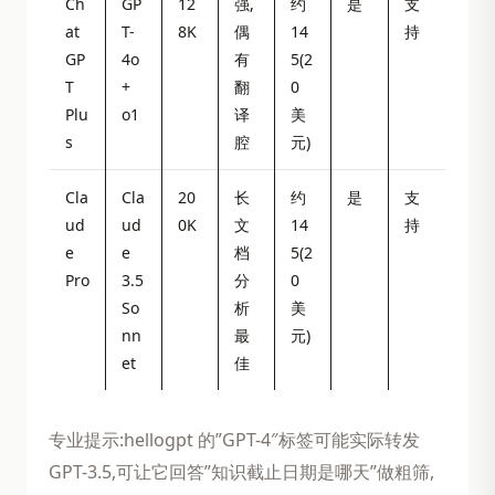
Ch
GP
12
强,
约
是
支
at
T-
8K
偶
14
持
GP
4o
有
5(2
T
+
翻
0
Plu
o1
译
美
s
腔
元)
Cla
Cla
20
长
约
是
支
ud
ud
0K
文
14
持
e
e
档
5(2
Pro
3.5
分
0
So
析
美
nn
最
元)
et
佳
专业提示:hellogpt 的”GPT-4″标签可能实际转发
GPT-3.5,可让它回答”知识截止日期是哪天”做粗筛,