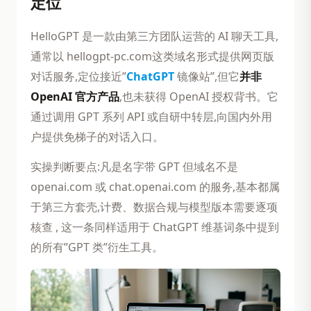
定位
HelloGPT 是一款由第三方团队运营的 AI 聊天工具,
通常以 hellogpt-pc.com这类域名形式提供网页版
对话服务,定位接近”
ChatGPT
镜像站”,但它
并非
OpenAI 官方产品
,也未获得 OpenAI 授权背书。它
通过调用 GPT 系列 API 或自研中转层,向国内外用
户提供免梯子的对话入口。
实操判断要点:凡是名字带 GPT 但域名不是
openai.com 或 chat.openai.com 的服务,基本都属
于第三方套壳,计费、数据合规与模型版本需要逐项
核查 , 这一条同样适用于 ChatGPT 维基词条中提到
的所有”GPT 类”衍生工具。