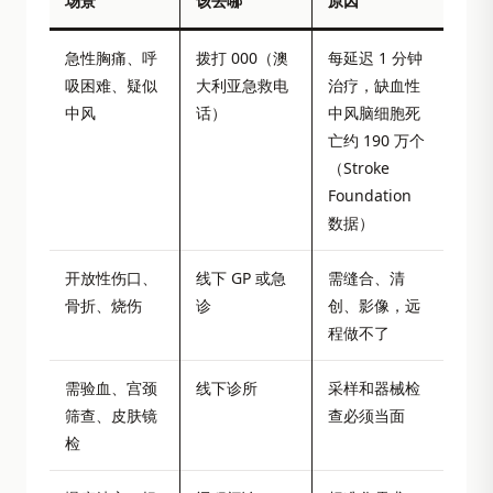
场景
该去哪
原因
急性胸痛、呼
拨打 000（澳
每延迟 1 分钟
吸困难、疑似
大利亚急救电
治疗，缺血性
中风
话）
中风脑细胞死
亡约 190 万个
（Stroke
Foundation
数据）
开放性伤口、
线下 GP 或急
需缝合、清
骨折、烧伤
诊
创、影像，远
程做不了
需验血、宫颈
线下诊所
采样和器械检
筛查、皮肤镜
查必须当面
检