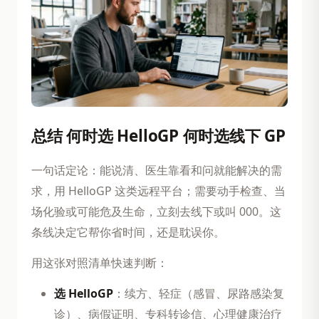
总结 何时选 HelloGP 何时选线下 GP
一句话定论：能说清、医生靠看和问就能解决的需
求，用 HelloGP 这类远程平台；需要动手检查、当
场化验或可能危及生命，立刻去线下或叫 000。这
条线决定它帮你省时间，还是耽误你。
用这张对照清单快速判断：
选 HelloGP
：续方、轻症（感冒、尿路感染复
诊）、病假证明、专科转诊信、心理健康治疗