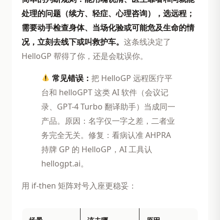
处理的问题（续方、轻症、心理咨询），选远程；
需要动手检查身体、当场化验或可能危及生命的情
况，立刻去线下或叫救护车。
这条线决定了
HelloGP 帮得了你，还是会耽误你。
常见错误：
把 HelloGP 远程医疗平
台和 helloGPT 这类 AI 软件（会议记
录、GPT-4 Turbo 翻译助手）当成同一
产品。原因：名字仅一字之差，二者业
务完全无关。修复：看病认准 AHPRA
持牌 GP 的 HelloGP，AI 工具认
hellogpt.ai。
用 if-then 矩阵对号入座更稳妥：