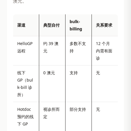
澳元。
bulk-
渠道
典型自付
关系要求
billing
HelloGP
约 39 澳
多数不支
12 个月
远程
元
持
内需有面
诊
线下
0 澳元
支持
无
GP（bul
k-bill 诊
所）
Hotdoc
视诊所而
部分支持
无
预约的线
定
下 GP